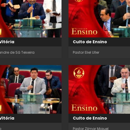
Vitória
Culto de Ensino
andre de Sá Teixeira
Pastor Eliel Uller
Vitória
Culto de Ensino
o
Pastor Zilmar Miguel