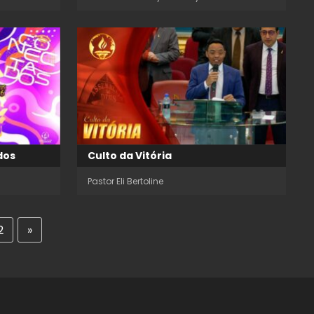
dos
Culto da Vitória
Pastor Eli Bertoline
2
»