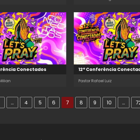
erência Conectados
12ª Conferência Conecta
Milian
Pastor Rafael Luiz
1
…
4
5
6
7
8
9
10
…
7