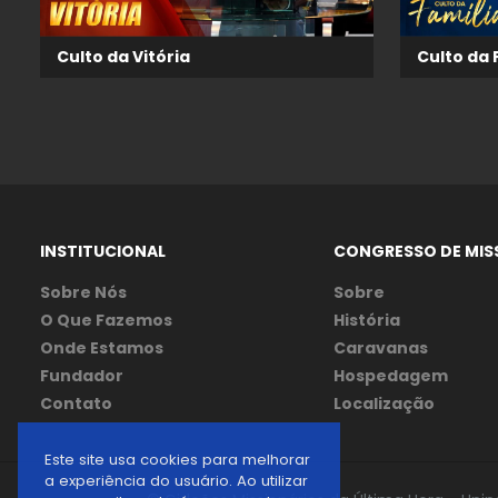
Culto da Vitória
Culto da 
INSTITUCIONAL
CONGRESSO DE MIS
Sobre Nós
Sobre
O Que Fazemos
História
Onde Estamos
Caravanas
Fundador
Hospedagem
Contato
Localização
Este site usa cookies para melhorar
a experiência do usuário. Ao utilizar