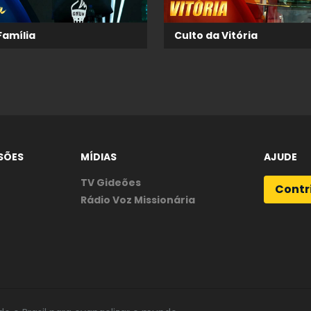
Família
Culto da Vitória
SÕES
MÍDIAS
AJUDE
TV Gideões
Contr
Rádio Voz Missionária