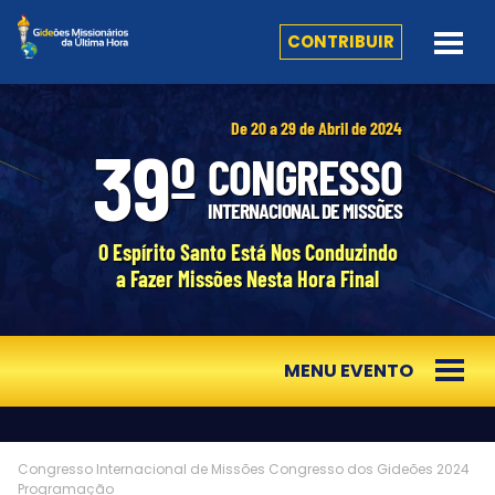
CONTRIBUIR
De 20 a 29 de Abril de 2024
39º
CONGRESSO
INTERNACIONAL DE MISSÕES
O Espírito Santo Está Nos Conduzindo
a Fazer Missões Nesta Hora Final
MENU EVENTO
Congresso Internacional de Missões
Congresso dos Gideões 2024
Programação