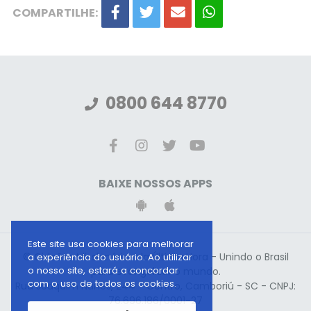
COMPARTILHE:
0800 644 8770
BAIXE NOSSOS APPS
Este site usa cookies para melhorar
© Gideões Missionários da Última Hora - Unindo o Brasil
a experiência do usuário. Ao utilizar
o nosso site, estará a concordar
para evangelizar o mundo.
com o uso de todos os cookies.
Rua Joaquim Nunes, 244 - Centro, Camboriú - SC - CNPJ:
76.696.186/0001-27