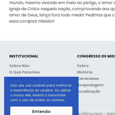
mundo, mesmo vivendo em meio ao perigo, o amor d
igreja de Cristo naquela nação, comprovando aos q
amor de Deus, lança fora todo medo! Pedimos que 
essa corajosa missão!!
INSTITUCIONAL
CONGRESSO DE MIS
Sobre Nós
Sobre
O Que Fazemos
História
Onde Estamos
Caravanas
Fundador
Hospedagem
Este site usa cookies para melhorar
a experiência do usuário. Ao utilizar
Contato
Localização
o nosso site, estará a concordar
com o uso de todos os cookies.
Entendo
© Gideões Missionários da Última Hora - Unin