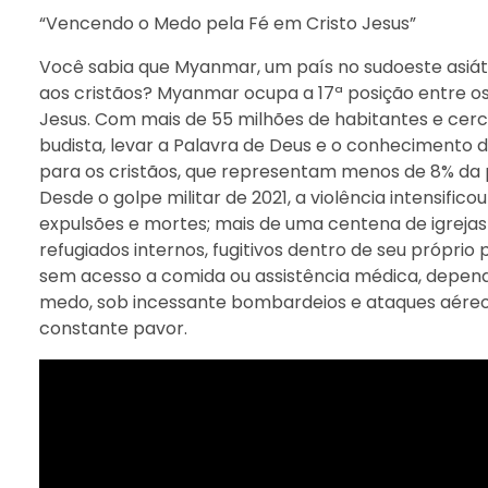
“Vencendo o Medo pela Fé em Cristo Jesus”
Você sabia que Myanmar, um país no sudoeste asiáti
aos cristãos? Myanmar ocupa a 17ª posição entre o
Jesus. Com mais de 55 milhões de habitantes e cerc
budista, levar a Palavra de Deus e o conhecimento 
para os cristãos, que representam menos de 8% da
Desde o golpe militar de 2021, a violência intensific
expulsões e mortes; mais de uma centena de igreja
refugiados internos, fugitivos dentro de seu própri
sem acesso a comida ou assistência médica, depen
medo, sob incessante bombardeios e ataques aéreos
constante pavor.