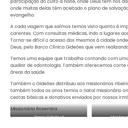
participação do culto à noite, onde Deus tem nos d
onde muitas delas têm aceitado o plano de salvação
evangelho.
A cada viagem que saímos temos visto quanto é imp
carentes. Com consultas médicas, indo a lugares a
Torna-se difícil o acesso dos mesmos à cidade onde
Deus, pelo Barco Clínica Gideões que vem realizando 
Temos uma equipe que trabalha contando com uma 
auxiliar de odontologia. Também oferecemos corte 
áreas da saúde.
Também o Gideões distribuiu aos missionários ribei
também todos os anos temos o natal missionário o
cestas básicas e donativos enviados por nossos irm
Missionária Rosemira
Barco Gideão VI
Missões 