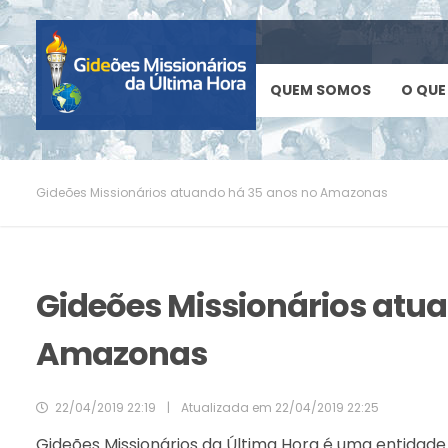
QUEM SOMOS
O QUE
Gideões Missionários atuando há 35 anos no Amazonas
Gideões Missionários atu
Amazonas
22/04/2019 22:19
|
Atualizada em
22/04/2019 22:25
Gideões Missionários da Última Hora é uma entidad