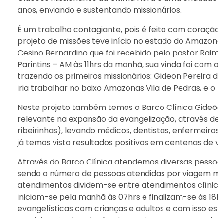
anos, enviando e sustentando missionários.
É um trabalho contagiante, pois é feito com coraç
projeto de missões teve início no estado do Amazo
Cesino Bernardino que foi recebido pelo pastor Ra
Parintins – AM às 11hrs da manhã, sua vinda foi com
trazendo os primeiros missionários: Gideon Pereira d
iria trabalhar no baixo Amazonas Vila de Pedras, e o 
Neste projeto também temos o Barco Clínica Gideõe
relevante na expansão da evangelização, através d
ribeirinhas), levando médicos, dentistas, enfermeir
já temos visto resultados positivos em centenas de v
Através do Barco Clínica atendemos diversas pessoas
sendo o número de pessoas atendidas por viagem mi
atendimentos dividem-se entre atendimentos clíni
iniciam-se pela manhã às 07hrs e finalizam-se às 1
evangelísticas com crianças e adultos e com isso 