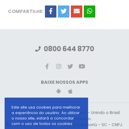
COMPARTILHE:
0800 644 8770
BAIXE NOSSOS APPS
Este site usa cookies para melhorar
© Gideões Missionários da Última Hora - Unindo o Brasil
a experiência do usuário. Ao utilizar
o nosso site, estará a concordar
para evangelizar o mundo.
com o uso de todos os cookies.
Rua Joaquim Nunes, 244 - Centro, Camboriú - SC - CNPJ: