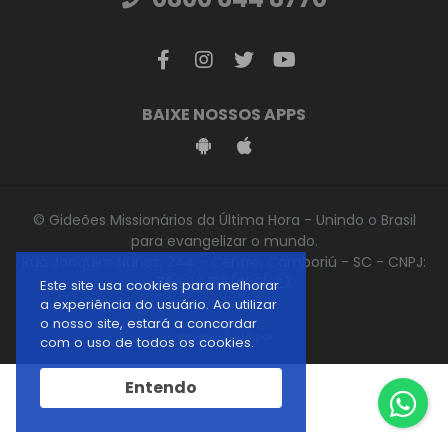
BAIXE NOSSOS APPS
© Gideões Missionários da Última Hora - Unindo o Brasil
para evangelizar o mundo.
Rua Joaquim Nunes, 244 - Centro, Camboriú - SC - CNPJ:
76.696.186/0001-27
Este site usa cookies para melhorar
a experiência do usuário. Ao utilizar
o nosso site, estará a concordar
desenvolvido por
com o uso de todos os cookies.
Entendo