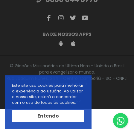
BAIXE NOSSOS APPS
© Gideões Missionários da Última Hora - Unindo o Brasil
para evangelizar o mundo.
Rua Joaquim Nunes, 244 - Centro, Camboriú - SC - CNPJ:
76.696.186/0001-27
Este site usa cookies para melhorar
a experiência do usuário. Ao utilizar
o nosso site, estará a concordar
desenvolvido por
com o uso de todos os cookies.
Entendo