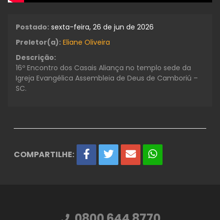
Postado:
sexta-feira, 26 de jun de 2026
Preletor(a):
Eliane Oliveira
Descrição:
16º Encontro dos Casais Aliança no templo sede da
Igreja Evangélica Assembleia de Deus de Camboriú –
SC.
COMPARTILHE:
0800 644 8770