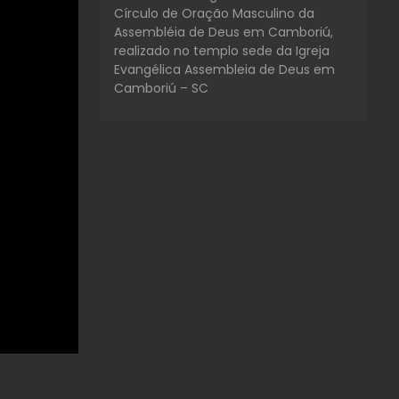
Círculo de Oração Masculino da
Assembléia de Deus em Camboriú,
realizado no templo sede da Igreja
Evangélica Assembleia de Deus em
Camboriú – SC