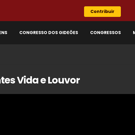
Contribuir
ENS
CONGRESSO DOS GIDEÕES
CONGRESSOS
tes Vida e Louvor