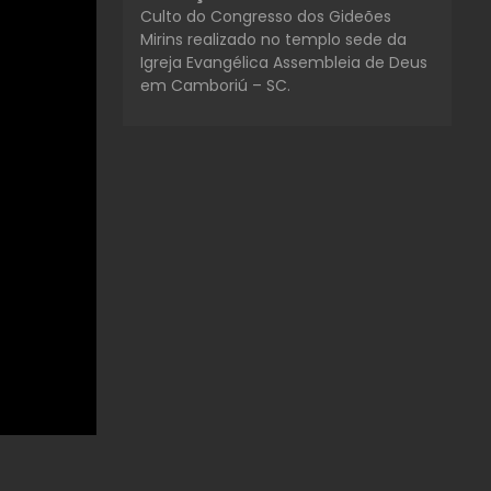
Culto do Congresso dos Gideões
Mirins realizado no templo sede da
Igreja Evangélica Assembleia de Deus
em Camboriú – SC.