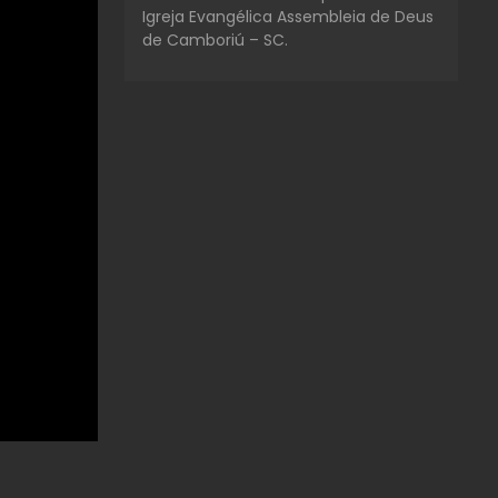
Igreja Evangélica Assembleia de Deus
de Camboriú – SC.