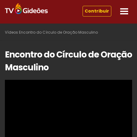
Contribuir
Vídeos
Encontro do Círculo de Oração Masculino
Encontro do Círculo de Oração
Masculino