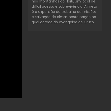
nas montanhas do Haiti, um local de
difícil acesso e sobrevivência. A meta
é a expansão do trabalho de missões
e salvação de almas nesta nação na
qual carece do evangelho de Cristo.