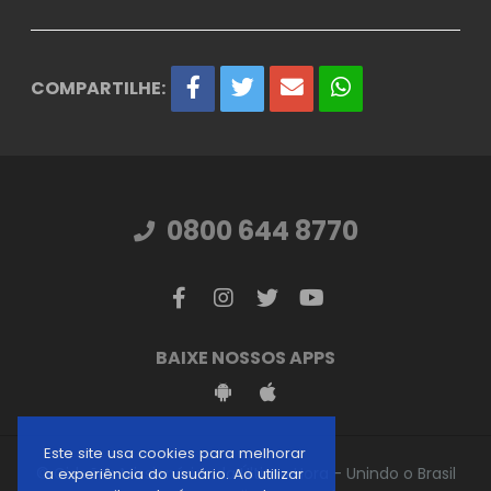
COMPARTILHE:
0800 644 8770
BAIXE NOSSOS APPS
Este site usa cookies para melhorar
© Gideões Missionários da Última Hora - Unindo o Brasil
a experiência do usuário. Ao utilizar