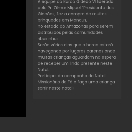
A equipe do Barco Gideão VI liderada
pelo Pr. Zilmar Miguel “Presidente dos
Gideões, fez a compra de muitos
brinquedos em Manaus,
no estado do Amazonas para serem
distribuidos pelas comunidades
ribeirinhas.
Serão vários dias que o barco estará
navegando por lugares carenes onde
muitas crianças aguardam na espera
de receber um lindo presente neste
Natal.
Participe, da campanha do Natal
Missionário de Fé e faça uma criança
sorrir neste natal!