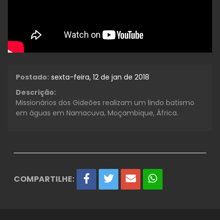
Postado:
sexta-feira, 12 de jan de 2018
Descrição:
Missionários dos Gideões realizam um lindo batismo
em águas em Namacuva, Moçambique, África.
COMPARTILHE: