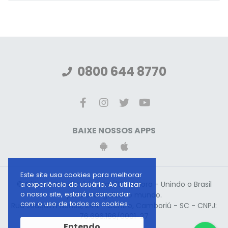
0800 644 8770
BAIXE NOSSOS APPS
Este site usa cookies para melhorar
© Gideões Missionários da Última Hora - Unindo o Brasil
a experiência do usuário. Ao utilizar
o nosso site, estará a concordar
para evangelizar o mundo.
com o uso de todos os cookies.
Rua Joaquim Nunes, 244 - Centro, Camboriú - SC - CNPJ:
76.696.186/0001-27
Entendo