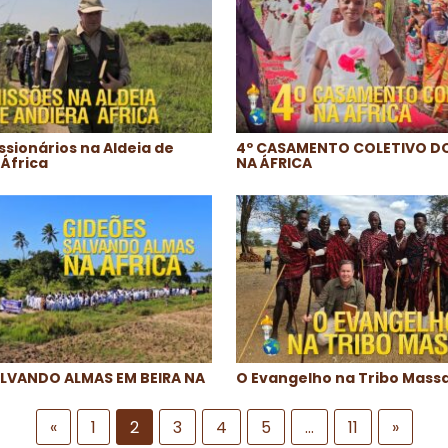
ssionários na Aldeia de
4º CASAMENTO COLETIVO D
 África
NA ÁFRICA
LVANDO ALMAS EM BEIRA NA
O Evangelho na Tribo Massa
«
1
2
3
4
5
…
11
»