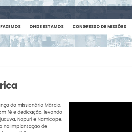
 FAZEMOS
ONDE ESTAMOS
CONGRESSO DE MISSÕES
rica
nça da missionária Márcia,
om fé e dedicação, levando
ajucuva, Napuri e Namicope.
ra na implantação de