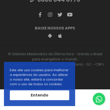
BAIXE NOSSOS APPS
© Gideões Missionários da Última Hora - Unindo o Brasil
para evangelizar o mundo.
Rua Joaquim Nunes, 244 - Centro, Camboriú - SC - CNPJ:
76.696.186/0001-27
Este site usa cookies para melhorar
a experiência do usuário. Ao utilizar
o nosso site, estará a concordar
desenvolvido por
com o uso de todos os cookies.
Entendo