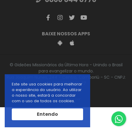
BAIXE NOSSOS APPS
© Gideões Missionários da Última Hora - Unindo o Brasil
para evangelizar o mundo.
Rua Joaquim Nunes, 244 - Centro, Camboriú - SC - CNPJ:
76.696.186/0001-27
Este site usa cookies para melhorar
a experiência do usuário. Ao utilizar
o nosso site, estará a concordar
desenvolvido por
com o uso de todos os cookies.
Entendo