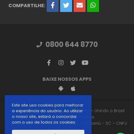
COMPARTILHE:
0800 644 8770
BAIXE NOSSOS APPS
Este site usa cookies para melhorar
© Gideões Missionários da Última Hora - Unindo o Brasil
a experiência do usuário. Ao utilizar
o nosso site, estará a concordar
para evangelizar o mundo.
com o uso de todos os cookies.
Rua Joaquim Nunes, 244 - Centro, Camboriú - SC - CNPJ:
76.696.186/0001-27