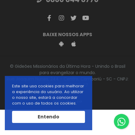
BAIXE NOSSOS APPS
© Gideões Missionários da Última Hora - Unindo o Brasil
para evangelizar o mundo.
Rua Joaquim Nunes, 244 - Centro, Camboriú - SC - CNPJ:
76.696.186/0001-27
Este site usa cookies para melhorar
a experiência do usuário. Ao utilizar
o nosso site, estará a concordar
desenvolvido por
com o uso de todos os cookies.
Entendo