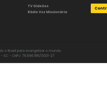
TV Gideões
Contr
Rádio Voz Missionária
do o Brasil para evangelizar o mundo.
- SC - CNPJ: 76.696.186/0001-27