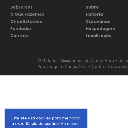
Sobre Nós
Sobre
O Que Fazemos
História
Onde Estamos
Caravanas
Fundador
Hospedagem
Contato
Localização
© Gideões Missionários da Última Hora - Unin
Rua Joaquim Nunes, 244 - Centro, Camboriú 
Este site usa cookies para melhorar
a experiência do usuário. Ao utilizar