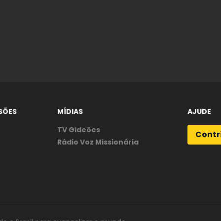
SÕES
MÍDIAS
AJUDE
TV Gideões
Contr
Rádio Voz Missionária