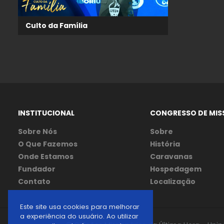
Culto da Família
INSTITUCIONAL
CONGRESSO DE MIS
Sobre Nós
Sobre
O Que Fazemos
História
Onde Estamos
Caravanas
Fundador
Hospedagem
Contato
Localização
Este site usa cookies para melhorar
a experiência do usuário. Ao utilizar