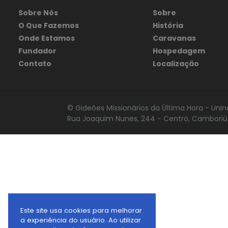
Sobre Nós
Sobre
O Que Fazemos
História
Onde Estamos
Caravanas
Fundador
Hospedagem
Contato
Localização
© Gideões Missionários da Última Hora - Unin
Rua Joaquim Nunes, 244 - Centro, Camboriú 
Este site usa cookies para melhorar
a experiência do usuário. Ao utilizar