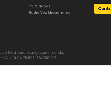
TV Gideões
Contr
Rádio Voz Missionária
do o Brasil para evangelizar o mundo.
- SC - CNPJ: 76.696.186/0001-27