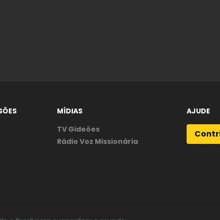
SÕES
MÍDIAS
AJUDE
TV Gideões
Contr
Rádio Voz Missionária