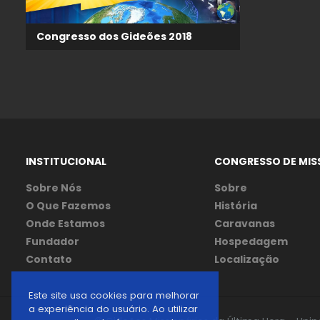
Congresso dos Gideões 2018
INSTITUCIONAL
CONGRESSO DE MIS
Sobre Nós
Sobre
O Que Fazemos
História
Onde Estamos
Caravanas
Fundador
Hospedagem
Contato
Localização
Este site usa cookies para melhorar
a experiência do usuário. Ao utilizar