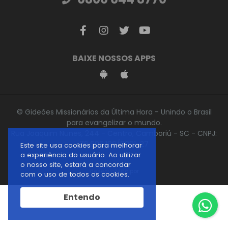
BAIXE NOSSOS APPS
© Gideões Missionários da Última Hora - Unindo o Brasil
para evangelizar o mundo.
Rua Joaquim Nunes, 244 - Centro, Camboriú - SC - CNPJ:
76.696.186/0001-27
Este site usa cookies para melhorar
a experiência do usuário. Ao utilizar
o nosso site, estará a concordar
desenvolvido por
com o uso de todos os cookies.
Entendo