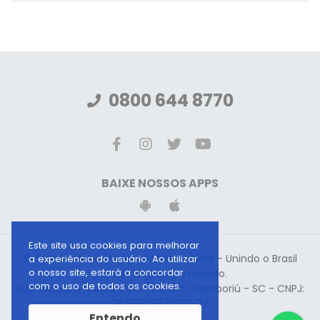
0800 644 8770
BAIXE NOSSOS APPS
Este site usa cookies para melhorar
© Gideões Missionários da Última Hora - Unindo o Brasil
a experiência do usuário. Ao utilizar
o nosso site, estará a concordar
para evangelizar o mundo.
com o uso de todos os cookies.
Rua Joaquim Nunes, 244 - Centro, Camboriú - SC - CNPJ:
76.696.186/0001-27
Entendo