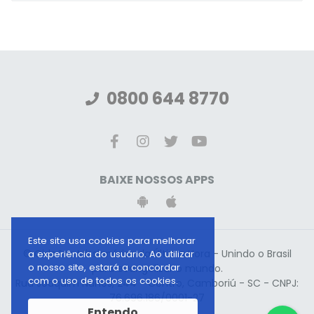
0800 644 8770
BAIXE NOSSOS APPS
Este site usa cookies para melhorar
© Gideões Missionários da Última Hora - Unindo o Brasil
a experiência do usuário. Ao utilizar
o nosso site, estará a concordar
para evangelizar o mundo.
com o uso de todos os cookies.
Rua Joaquim Nunes, 244 - Centro, Camboriú - SC - CNPJ:
76.696.186/0001-27
Entendo