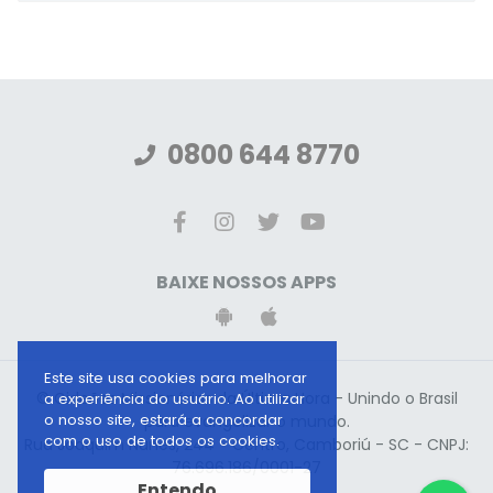
0800 644 8770
BAIXE NOSSOS APPS
Este site usa cookies para melhorar
© Gideões Missionários da Última Hora - Unindo o Brasil
a experiência do usuário. Ao utilizar
o nosso site, estará a concordar
para evangelizar o mundo.
com o uso de todos os cookies.
Rua Joaquim Nunes, 244 - Centro, Camboriú - SC - CNPJ:
76.696.186/0001-27
Entendo