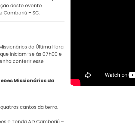
ição deste evento
de Camboriú – SC.
issionários da Última Hora
 que iniciam-se às 07h00 e
Venha conferir esse
deões Missionários da
quatros cantos da terra.
eões e Tenda AD Camboriú –