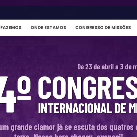
 FAZEMOS
ONDE ESTAMOS
CONGRESSO DE MISSÕES
4º
De 23 de abril a 3 de 
CONGRE
INTERNACIONAL DE M
 um grande clamor já se escuta dos quatros 
terra. Nossa hora chegou, avançai!