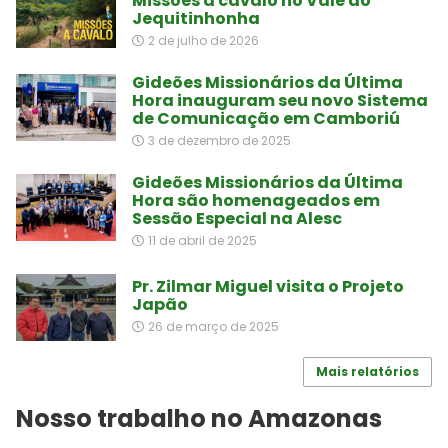
Missões a cavalo no Vale do
Jequitinhonha
2 de julho de 2026
Gideões Missionários da Última
Hora inauguram seu novo Sistema
de Comunicação em Camboriú
3 de dezembro de 2025
Gideões Missionários da Última
Hora são homenageados em
Sessão Especial na Alesc
11 de abril de 2025
Pr. Zilmar Miguel visita o Projeto
Japão
26 de março de 2025
Mais relatórios
Nosso trabalho no Amazonas