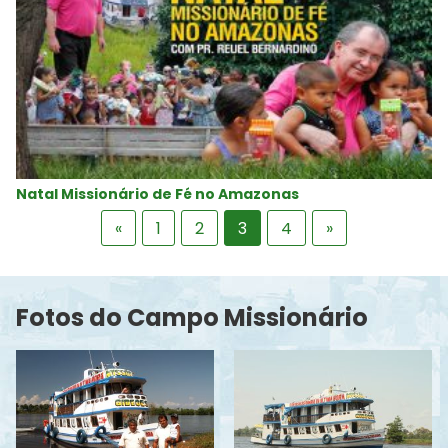
Natal Missionário de Fé no Amazonas
«
1
2
3
4
»
Fotos do Campo Missionário