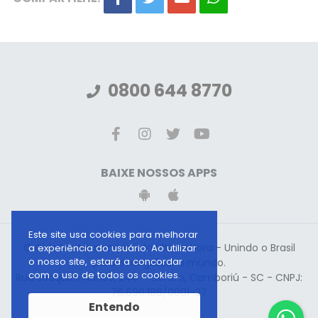
0800 644 8770
BAIXE NOSSOS APPS
Este site usa cookies para melhorar
© Gideões Missionários da Última Hora - Unindo o Brasil
a experiência do usuário. Ao utilizar
o nosso site, estará a concordar
para evangelizar o mundo.
com o uso de todos os cookies.
Rua Joaquim Nunes, 244 - Centro, Camboriú - SC - CNPJ:
76.696.186/0001-27
Entendo