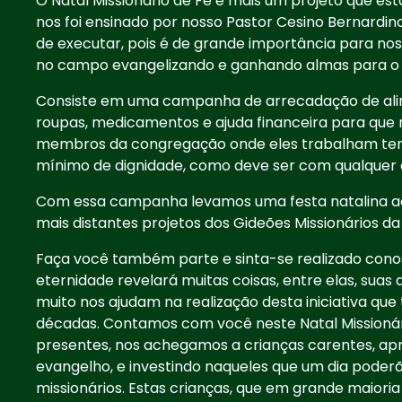
O Natal Missionário de Fé é mais um projeto que es
nos foi ensinado por nosso Pastor Cesino Bernardin
de executar, pois é de grande importância para nos
no campo evangelizando e ganhando almas para o 
Consiste em uma campanha de arrecadação de alim
roupas, medicamentos e ajuda financeira para que n
membros da congregação onde eles trabalham t
mínimo de dignidade, como deve ser com qualquer o
Com essa campanha levamos uma festa natalina a
mais distantes projetos dos Gideões Missionários da
Faça você também parte e sinta-se realizado conos
eternidade revelará muitas coisas, entre elas, suas 
muito nos ajudam na realização desta iniciativa que 
décadas. Contamos com você neste Natal Missionári
presentes, nos achegamos a crianças carentes, ap
evangelho, e investindo naqueles que um dia poder
missionários. Estas crianças, que em grande maior