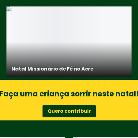
Natal Missionário de Fé no Acre
Faça uma criança sorrir neste natal
Quero contribuir