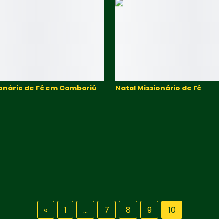
ionário de Fé em Camboriú
Natal Missionário de Fé
«
1
…
7
8
9
10