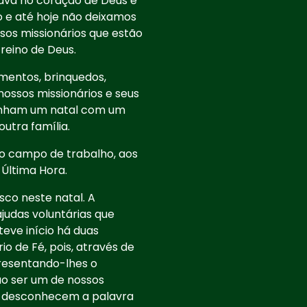
tava no coração de Deus e
o e até hoje não deixamos
sos missionários que estão
reino de Deus.
entos, brinquedos,
ossos missionários e seus
enham um natal com um
utra família.
o campo de trabalho, aos
 Última Hora.
co neste natal. A
ajudas voluntárias que
teve início há duas
o de Fé, pois, através de
resentando-lhes o
ão ser um de nossos
ia desconhecem a palavra