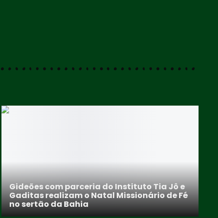
Gideões com parceria do Instituto Tia Jô e
Gaditas realizam o Natal Missionário de Fé
no sertão da Bahia