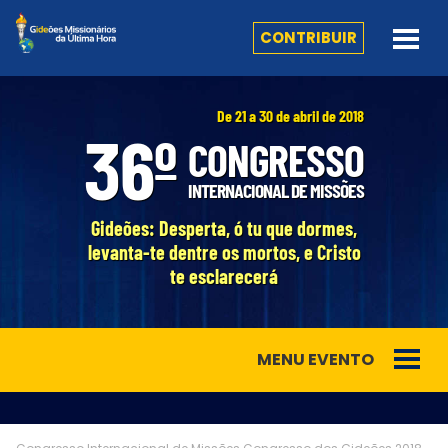
CONTRIBUIR
De 21 a 30 de abril de 2018
36º
CONGRESSO
INTERNACIONAL DE MISSÕES
Gideões: Desperta, ó tu que dormes,
levanta-te dentre os mortos, e Cristo
te esclarecerá
MENU EVENTO