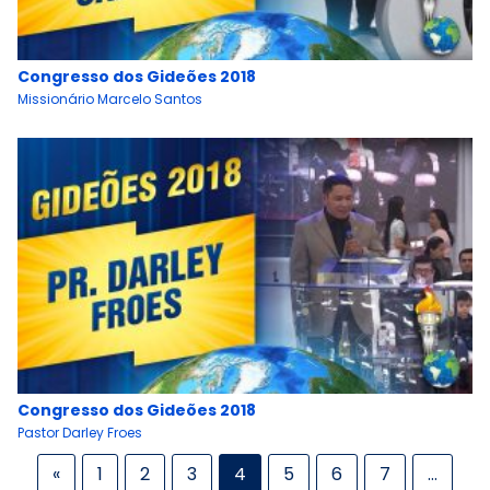
Congresso dos Gideões 2018
Missionário Marcelo Santos
Congresso dos Gideões 2018
Pastor Darley Froes
«
1
2
3
4
5
6
7
…