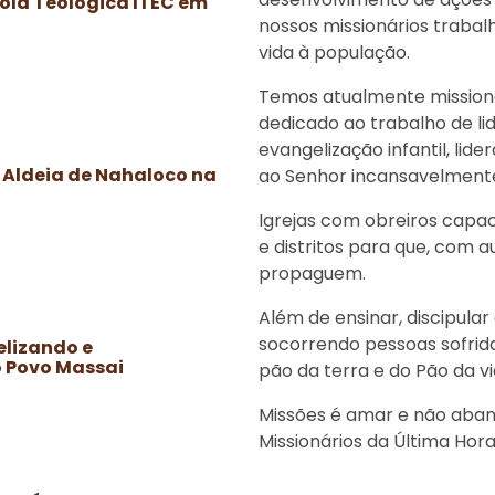
ola Teológica ITEC em
nossos missionários traba
vida à população.
Temos atualmente missioná
dedicado ao trabalho de li
evangelização infantil, lid
 Aldeia de Nahaloco na
ao Senhor incansavelment
Igrejas com obreiros capa
e distritos para que, com 
propaguem.
Além de ensinar, discipular
socorrendo pessoas sofrid
lizando e
 Povo Massai
pão da terra e do Pão da vi
Missões é amar e não aban
Missionários da Última Hora