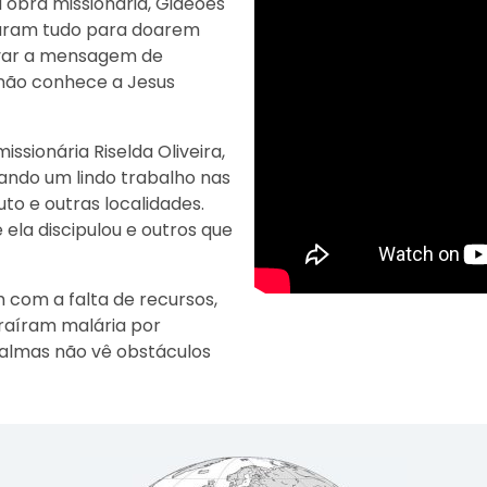
 obra missionária, Gideões
naram tudo para doarem
levar a mensagem de
não conhece a Jesus
ssionária Riselda Oliveira,
ando um lindo trabalho nas
to e outras localidades.
 ela discipulou e outros que
 com a falta de recursos,
traíram malária por
s almas não vê obstáculos