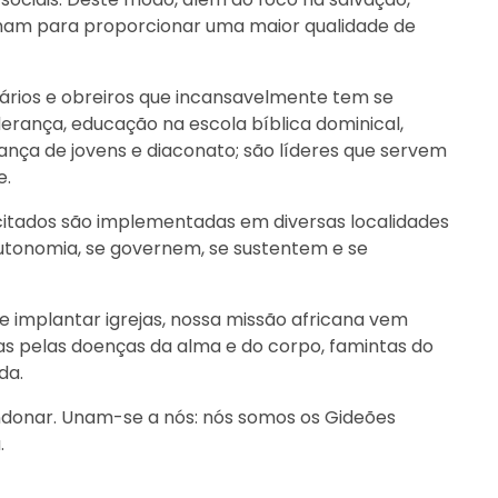
lham para proporcionar uma maior qualidade de
rios e obreiros que incansavelmente tem se
derança, educação na escola bíblica dominical,
erança de jovens e diaconato; são líderes que servem
e.
citados são implementadas em diversas localidades
autonomia, se governem, se sustentem e se
 e implantar igrejas, nossa missão africana vem
as pelas doenças da alma e do corpo, famintas do
da.
donar. Unam-se a nós: nós somos os Gideões
.