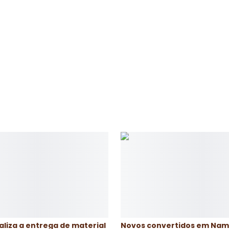
O trabalho realizado pelo
formam 80% dos obreiros d
1000 crianças muçulmanas
programa educacional infa
aliza a entrega de material
Novos convertidos em Nam