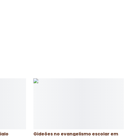
 ITEC já formou mais de 270 alunos, que hoje
a região. Na área de educação infantil mais de
 já conheceram a Jesus Cristo por meio do
ntil.
ialo
Gideões no evangelismo escolar em