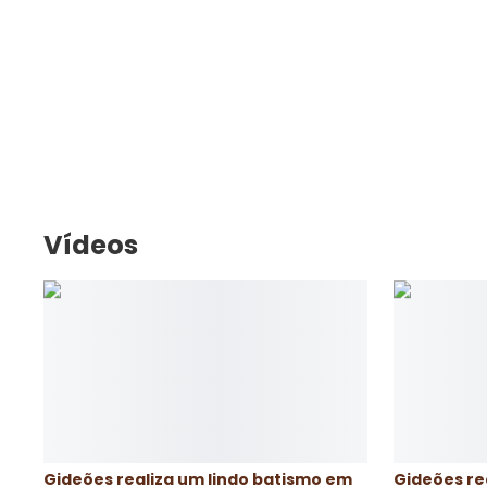
Vídeos
Gideões realiza um lindo batismo em
Gideões re