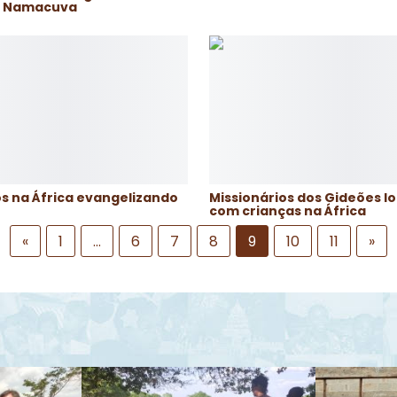
m Namacuva
os na África evangelizando
Missionários dos Gideões 
com crianças na África
«
1
…
6
7
8
9
10
11
»