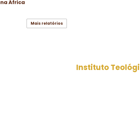
 na África
Mais relatórios
Instituto Teoló
O Instituo Teológico de C
simples da província do Ni
possui curso básico e mé
professores evangelistas
educação infantil atravé
Através do evangelismo, 
doutrinas bíblicas, tem c
do Corpo de Jesus Cristo, 