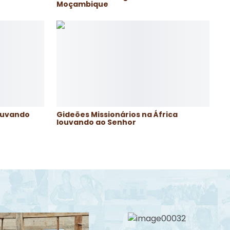
Moçambique
louvando
Gideões Missionários na África
louvando ao Senhor